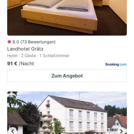
to
to
get
get
the
the
keyboard
keyboard
8.0
(
73
Bewertungen
)
shortcuts
shortcuts
Landhotel Grätz
for
for
Hotel · 2 Gäste · 1 Schlafzimmer
changing
changing
91 €
/Nacht
dates.
dates.
Zum Angebot