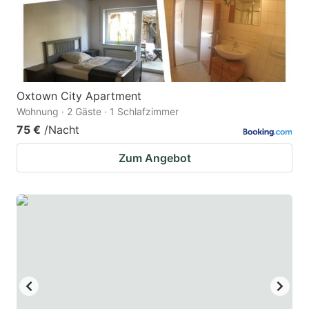
to
to
get
get
the
the
keyboard
keyboard
Oxtown City Apartment
shortcuts
shortcuts
Wohnung · 2 Gäste · 1 Schlafzimmer
for
for
75 €
/Nacht
changing
changing
Zum Angebot
dates.
dates.