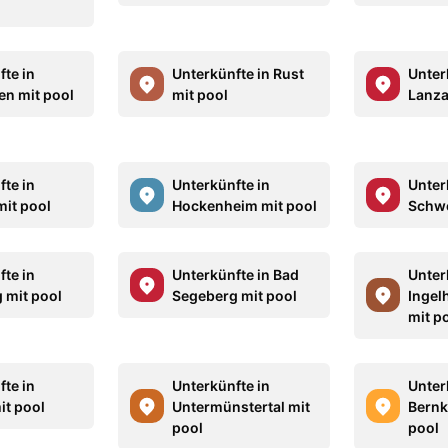
fte in
Unterkünfte in Rust
Unter
en mit pool
mit pool
Lanza
fte in
Unterkünfte in
Unter
mit pool
Hockenheim mit pool
Schwe
fte in
Unterkünfte in Bad
Unter
 mit pool
Segeberg mit pool
Ingel
mit p
fte in
Unterkünfte in
Unter
it pool
Untermünstertal mit
Bernk
pool
pool