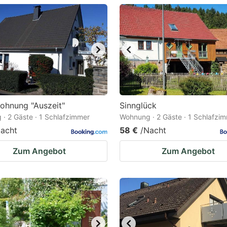
estion
ark
ey
t
e
eyboard
ohnung "Auszeit"
Sinnglück
· 2 Gäste · 1 Schlafzimmer
Wohnung · 2 Gäste · 1 Schlafzi
ortcuts
acht
58 €
/Nacht
r
hanging
Zum Angebot
Zum Angebot
tes.