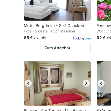
Motel Bergtheim - Self Check-in
Ferien
Hotel · 2 Gäste · 1 Schlafzimmer
Wohnung 
65 €
/Nacht
62 €
/N
Zum Angebot
Pension "Am Tor zum Mainbogen"
FeWo m