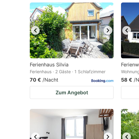
question
qu
mark
m
key
k
to
to
get
ge
the
th
keyboard
k
Ferienhaus Silvia
Ferienw
Ferienhaus · 2 Gäste · 1 Schlafzimmer
Wohnung 
shortcuts
sh
70 €
/Nacht
58 €
/N
for
fo
changing
c
Zum Angebot
dates.
da