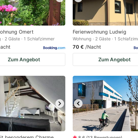
wohnung Omert
Ferienwohnung Ludwig
· 2 Gäste · 1 Schlafzimmer
Wohnung · 2 Gäste · 1 Schlafzi
acht
70 €
/Nacht
Zum Angebot
Zum Angebot
it besonderem Charme
8.6
(
13
Bewertungen
)