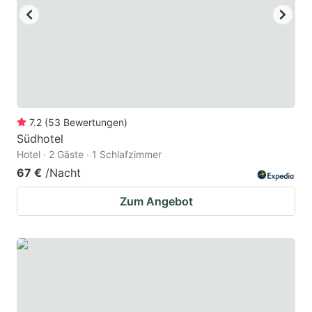
to
to
get
get
the
the
keyboard
keyboard
shortcuts
shortcuts
for
for
7.2
(
53
Bewertungen
)
Südhotel
changing
changing
Hotel · 2 Gäste · 1 Schlafzimmer
dates.
dates.
67 €
/Nacht
Zum Angebot