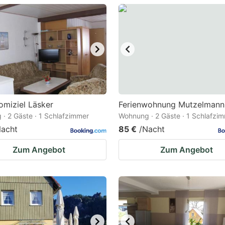
estion
ark
ey
t
e
eyboard
omiziel Läsker
Ferienwohnung Mutzelmann
· 2 Gäste · 1 Schlafzimmer
Wohnung · 2 Gäste · 1 Schlafzi
ortcuts
Nacht
85 €
/Nacht
r
hanging
Zum Angebot
Zum Angebot
tes.