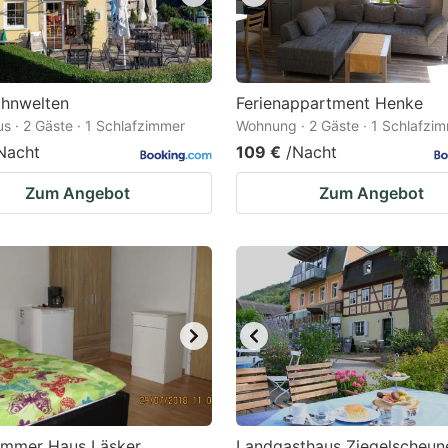
ahnwelten
Ferienappartment Henke
s · 2 Gäste · 1 Schlafzimmer
Wohnung · 2 Gäste · 1 Schlafzi
Nacht
109 €
/Nacht
Zum Angebot
Zum Angebot
zimmer Haus Läsker
Landgasthaus Ziegelscheun