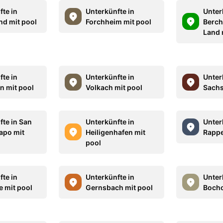
fte in
Unterkünfte in
Unter
nd mit pool
Forchheim mit pool
Berch
Land 
fte in
Unterkünfte in
Unter
n mit pool
Volkach mit pool
Sachs
fte in San
Unterkünfte in
Unter
Capo mit
Heiligenhafen mit
Rappe
pool
fte in
Unterkünfte in
Unter
e mit pool
Gernsbach mit pool
Bocho