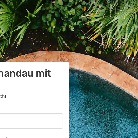
chandau mit
cht