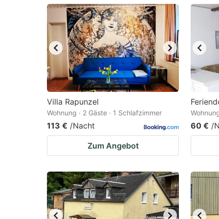
question
qu
mark
m
key
k
to
to
get
ge
the
th
keyboard
k
Villa Rapunzel
Feriend
Wohnung · 2 Gäste · 1 Schlafzimmer
Wohnung 
shortcuts
sh
113 €
/Nacht
60 €
/
for
fo
changing
c
Zum Angebot
dates.
da