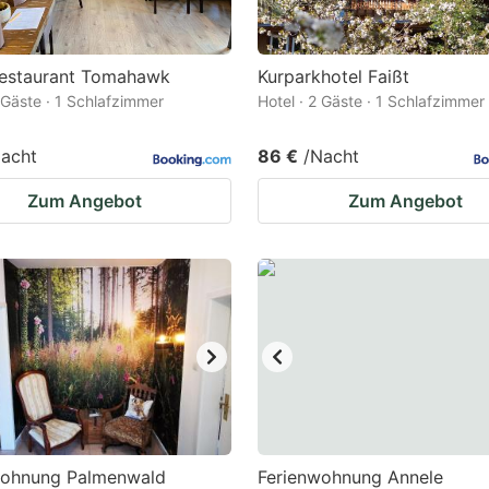
Restaurant Tomahawk
Kurparkhotel Faißt
2 Gäste · 1 Schlafzimmer
Hotel · 2 Gäste · 1 Schlafzimmer
acht
86 €
/Nacht
Zum Angebot
Zum Angebot
wohnung Palmenwald
Ferienwohnung Annele