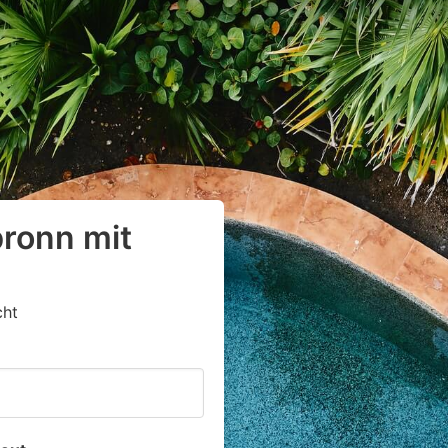
bronn mit
cht