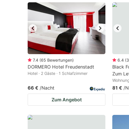
question
qu
mark
m
key
k
to
to
get
ge
the
th
keyboard
k
7.4
(
65
Bewertungen
)
6.4
(
3
DORMERO Hotel Freudenstadt
Black F
shortcuts
sh
Hotel · 2 Gäste · 1 Schlafzimmer
Zum Let
for
fo
Wohnung 
changing
c
66 €
/Nacht
81 €
/N
dates.
da
Zum Angebot