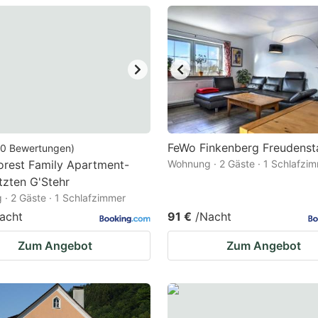
estion
ark
ey
t
e
eyboard
FeWo Finkenberg Freudenst
0
Bewertungen
)
orest Family Apartment-
Wohnung · 2 Gäste · 1 Schlafzi
ortcuts
zten G'Stehr
r
· 2 Gäste · 1 Schlafzimmer
hanging
acht
91 €
/Nacht
tes.
Zum Angebot
Zum Angebot