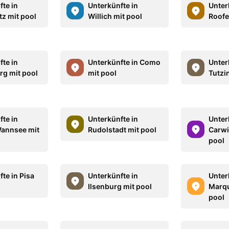
fte in
Unterkünfte in
Unter
tz mit pool
Willich mit pool
Roofe
fte in
Unterkünfte in Como
Unter
rg mit pool
mit pool
Tutzi
fte in
Unterkünfte in
Unter
annsee mit
Rudolstadt mit pool
Carwi
pool
te in Pisa
Unterkünfte in
Unter
Ilsenburg mit pool
Marqu
pool