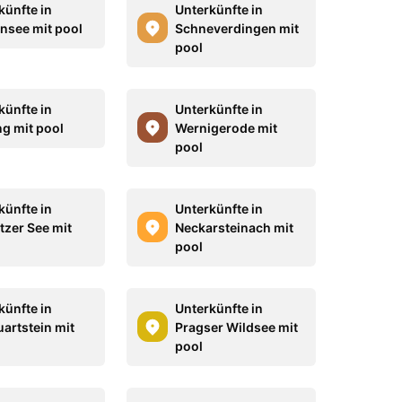
künfte in
Unterkünfte in
nsee mit pool
Schneverdingen mit
pool
künfte in
Unterkünfte in
ng mit pool
Wernigerode mit
pool
künfte in
Unterkünfte in
tzer See mit
Neckarsteinach mit
pool
künfte in
Unterkünfte in
artstein mit
Pragser Wildsee mit
pool