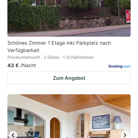
to
to
get
get
the
the
keyboard
keyboard
Schönes Zimmer 1 Etage inkl Parkplatz nach
shortcuts
shortcuts
Verfügbarkeit
for
for
Privatunterkunft · 2 Gäste · 1 Schlafzimmer
changing
changing
43 €
/Nacht
dates.
dates.
Zum Angebot