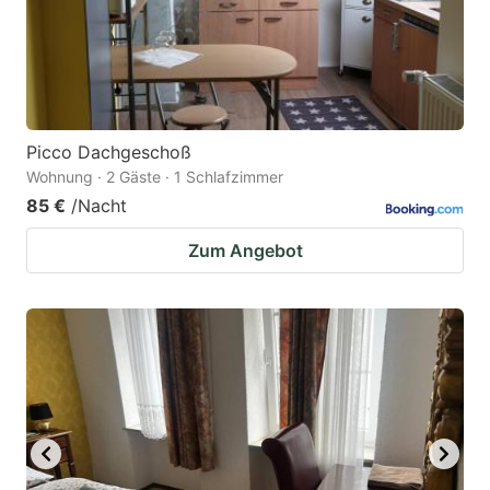
to
to
get
get
the
the
keyboard
keyboard
Picco Dachgeschoß
shortcuts
shortcuts
Wohnung · 2 Gäste · 1 Schlafzimmer
for
for
85 €
/Nacht
changing
changing
Zum Angebot
dates.
dates.