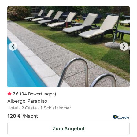
mark
mark
key
key
to
to
get
get
the
the
keyboard
keyboard
shortcuts
shortcuts
for
for
changing
changing
dates.
dates.
7.6
(
94
Bewertungen
)
Albergo Paradiso
Hotel · 2 Gäste · 1 Schlafzimmer
120 €
/Nacht
Zum Angebot