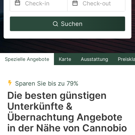
Navigate
Navigate
Suchen
forward
backward
to
to
interact
interact
with
with
Spezielle Angebote
Karte
Ausstattung
Preiskl
the
the
calendar
calendar
and
and
Sparen Sie bis zu 79%
select
select
Die besten günstigen
a
a
Unterkünfte &
date.
date.
Übernachtung Angebote
Press
Press
the
the
in der Nähe von Cannobio
question
question