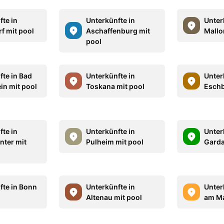
fte in
Unterkünfte in
Unter
f mit pool
Aschaffenburg mit
Mallo
pool
fte in Bad
Unterkünfte in
Unter
ein mit pool
Toskana mit pool
Eschb
fte in
Unterkünfte in
Unter
nter mit
Pulheim mit pool
Garda
fte in Bonn
Unterkünfte in
Unterk
Altenau mit pool
am Ma