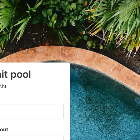
it pool
cht
out