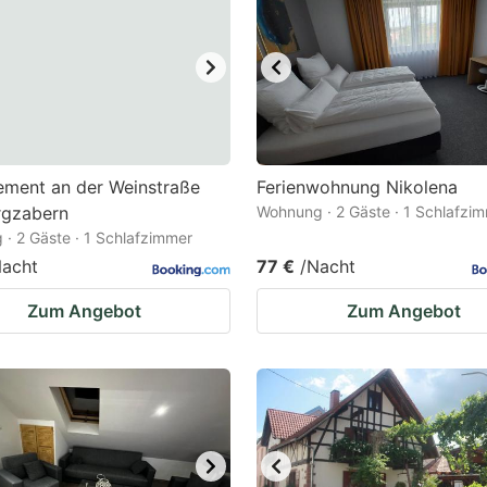
ark
ey
t
e
eyboard
ement an der Weinstraße
Ferienwohnung Nikolena
rgzabern
Wohnung · 2 Gäste · 1 Schlafzi
ortcuts
· 2 Gäste · 1 Schlafzimmer
r
Nacht
77 €
/Nacht
hanging
Zum Angebot
Zum Angebot
tes.