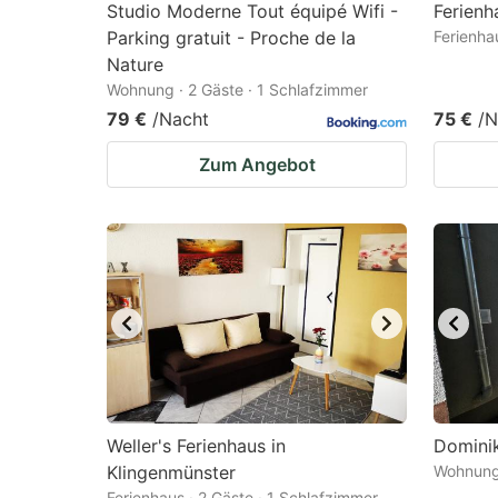
Studio Moderne Tout équipé Wifi -
Ferienh
Parking gratuit - Proche de la
Ferienha
Nature
Wohnung · 2 Gäste · 1 Schlafzimmer
79 €
/Nacht
75 €
/N
Zum Angebot
Weller's Ferienhaus in
Domini
Klingenmünster
Wohnung 
Ferienhaus · 2 Gäste · 1 Schlafzimmer