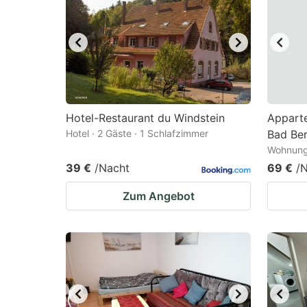
mark
m
key
k
to
to
get
ge
the
th
keyboard
k
Hotel-Restaurant du Windstein
Appart
Hotel · 2 Gäste · 1 Schlafzimmer
Bad Be
shortcuts
sh
Wohnung 
for
fo
39 €
/Nacht
69 €
/
changing
c
Zum Angebot
dates.
da