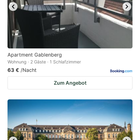
to
to
get
get
the
the
keyboard
keyboard
shortcuts
shortcuts
for
for
Apartment Gablenberg
Wohnung · 2 Gäste · 1 Schlafzimmer
changing
changing
63 €
/Nacht
dates.
dates.
Zum Angebot