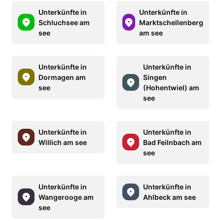
Unterkünfte in
Unterkünfte in
Schluchsee am
Marktschellenberg
see
am see
Unterkünfte in
Unterkünfte in
Dormagen am
Singen
see
(Hohentwiel) am
see
Unterkünfte in
Unterkünfte in
Willich am see
Bad Feilnbach am
see
Unterkünfte in
Unterkünfte in
Wangerooge am
Ahlbeck am see
see