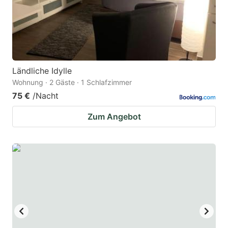
to
to
get
get
the
the
keyboard
keyboard
Ländliche Idylle
shortcuts
shortcuts
Wohnung · 2 Gäste · 1 Schlafzimmer
for
for
75 €
/Nacht
changing
changing
Zum Angebot
dates.
dates.