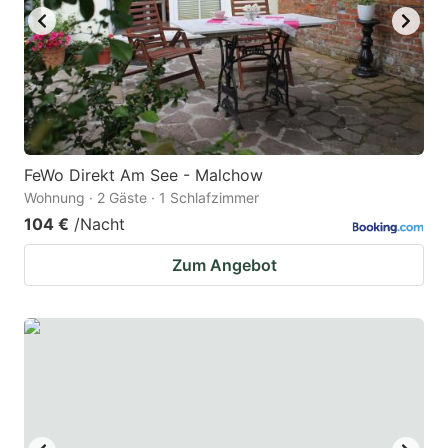
to
to
get
get
the
the
keyboard
keyboard
shortcuts
shortcuts
for
for
FeWo Direkt Am See - Malchow
Wohnung · 2 Gäste · 1 Schlafzimmer
changing
changing
104 €
/Nacht
dates.
dates.
Zum Angebot