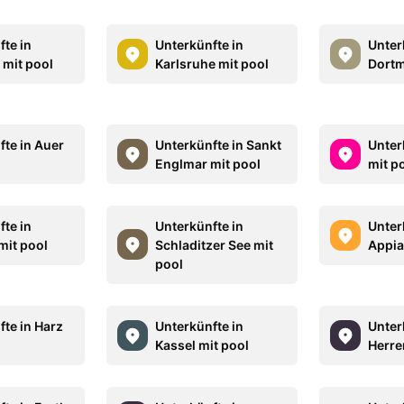
fte in
Unterkünfte in
Unter
 mit pool
Karlsruhe mit pool
Dortm
fte in Auer
Unterkünfte in Sankt
Unter
Englmar mit pool
mit p
fte in
Unterkünfte in
Unter
mit pool
Schladitzer See mit
Appia
pool
fte in Harz
Unterkünfte in
Unter
Kassel mit pool
Herre