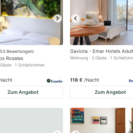
ark
ey
t
e
eyboard
Gaviota - Emar Hotels Adul
53
Bewertungen
)
os Rosales
Wohnung · 2 Gäste · 1 Schlafzi
ortcuts
2 Gäste · 1 Schlafzimmer
r
hanging
Nacht
118 €
/Nacht
tes.
Zum Angebot
Zum Angebot