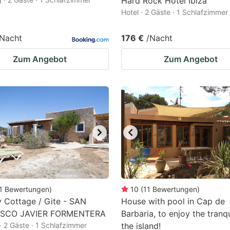
Hard Rock Hotel Ibiza
Hotel · 2 Gäste · 1 Schlafzimmer
/Nacht
176 €
/Nacht
Zum Angebot
Zum Angebot
1
Bewertungen
)
10
(
11
Bewertungen
)
 Cottage / Gite - SAN
House with pool in Cap de
ISCO JAVIER FORMENTERA
Barbaria, to enjoy the tranqu
· 2 Gäste · 1 Schlafzimmer
the island!