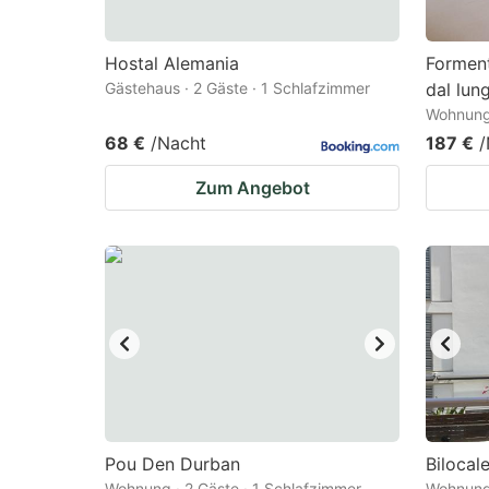
Hostal Alemania
Forment
Gästehaus · 2 Gäste · 1 Schlafzimmer
dal lu
Wohnung 
68 €
/Nacht
187 €
/
Zum Angebot
Pou Den Durban
Bilocal
Wohnung · 2 Gäste · 1 Schlafzimmer
Wohnung 