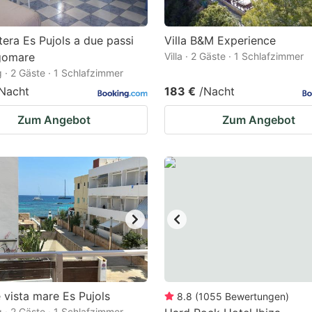
era Es Pujols a due passi
Villa B&M Experience
ngomare
Villa · 2 Gäste · 1 Schlafzimmer
· 2 Gäste · 1 Schlafzimmer
Nacht
183 €
/Nacht
Zum Angebot
Zum Angebot
e vista mare Es Pujols
8.8
(
1055
Bewertungen
)
· 2 Gäste · 1 Schlafzimmer