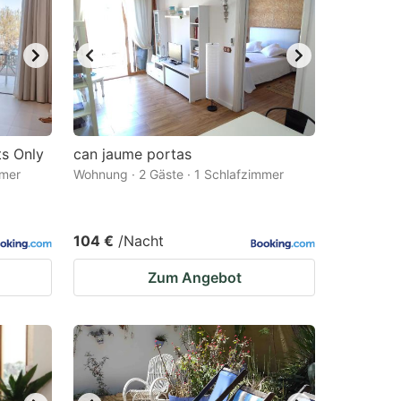
ts Only
can jaume portas
mmer
Wohnung · 2 Gäste · 1 Schlafzimmer
104 €
/Nacht
Zum Angebot