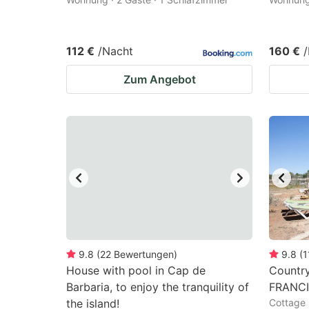
112 €
/Nacht
160 €
Zum Angebot
9.8
(
22
Bewertungen
)
9.8
(
1
House with pool in Cap de
Country
Barbaria, to enjoy the tranquility of
FRANC
the island!
Cottage 