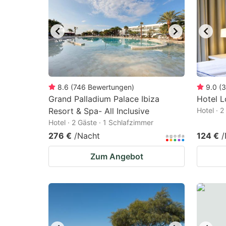
mark
m
key
k
to
to
get
ge
the
th
keyboard
k
8.6
(
746
Bewertungen
)
9.0
(
3
Grand Palladium Palace Ibiza
Hotel L
shortcuts
sh
Resort & Spa- All Inclusive
Hotel · 
for
fo
Hotel · 2 Gäste · 1 Schlafzimmer
changing
c
276 €
/Nacht
124 €
/
dates.
da
Zum Angebot