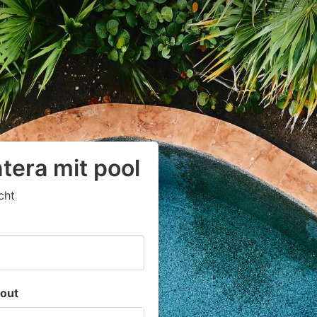
tera mit pool
cht
out