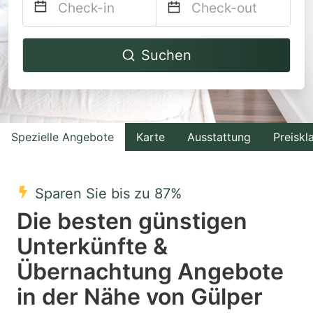
Navigate
Navigate
Suchen
forward
backward
to
to
interact
interact
with
with
Spezielle Angebote
Karte
Ausstattung
Preiskl
the
the
calendar
calendar
and
and
Sparen Sie bis zu 87%
select
select
Die besten günstigen
a
a
Unterkünfte &
date.
date.
Übernachtung Angebote
Press
Press
the
the
in der Nähe von Gülper
question
question