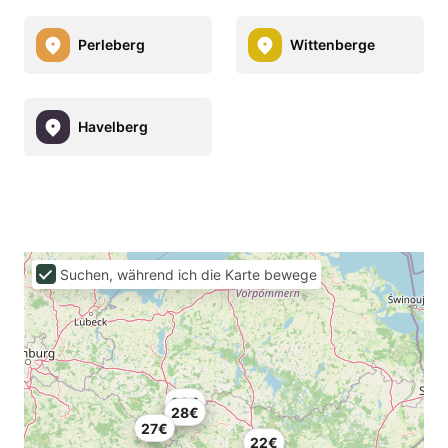
Perleberg
Wittenberge
Havelberg
Suchen, während ich die Karte bewege
22€
28€
27€
22€