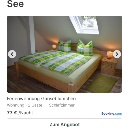
See
mark
mark
key
key
to
to
get
get
the
the
keyboard
keyboard
shortcuts
shortcuts
for
for
changing
changing
dates.
dates.
Ferienwohnung Gänseblümchen
Wohnung · 2 Gäste · 1 Schlafzimmer
77 €
/Nacht
Zum Angebot