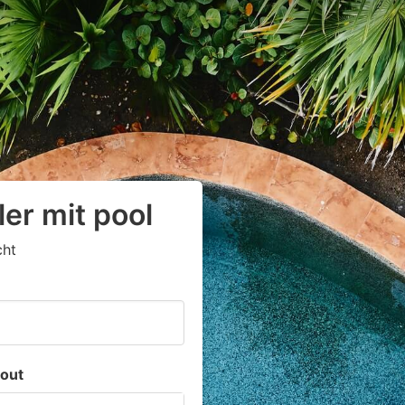
ler mit pool
cht
out