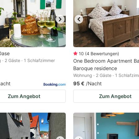
ark
ey
t
e
eyboard
Oase
10
(
4
Bewertungen
)
· 2 Gäste · 1 Schlafzimmer
One Bedroom Apartment Ba
ortcuts
Baroque residence
r
Wohnung · 2 Gäste · 1 Schlafzi
hanging
acht
95 €
/Nacht
tes.
Zum Angebot
Zum Angebot