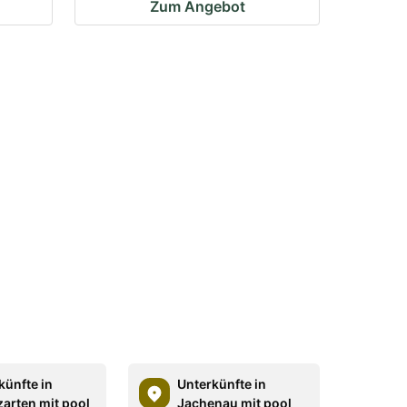
Zum Angebot
künfte in
Unterkünfte in
zarten mit pool
Jachenau mit pool