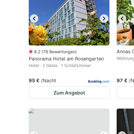
mark
m
key
k
to
to
get
ge
the
th
keyboard
k
Annas 
8.2
(
78
Bewertungen
)
Panorama Hotel am Rosengarten
Wohnung 
shortcuts
sh
Hotel · 2 Gäste · 1 Schlafzimmer
for
fo
changing
c
95 €
/Nacht
97 €
/N
dates.
da
Zum Angebot