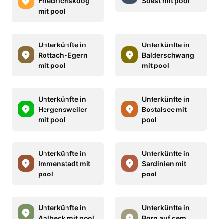
Friedrichskoog
Soest mit pool
mit pool
Unterkünfte in
Unterkünfte in
Rottach-Egern
Balderschwang
mit pool
mit pool
Unterkünfte in
Unterkünfte in
Hergensweiler
Bostalsee mit
mit pool
pool
Unterkünfte in
Unterkünfte in
Immenstadt mit
Sardinien mit
pool
pool
Unterkünfte in
Unterkünfte in
Ahlbeck mit pool
Born auf dem