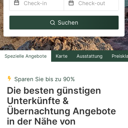
Navigate
Navigate
Suchen
forward
backward
to
to
interact
interact
with
with
Spezielle Angebote
Karte
Ausstattung
Preiskl
the
the
calendar
calendar
and
and
Sparen Sie bis zu 90%
select
select
Die besten günstigen
a
a
Unterkünfte &
date.
date.
Übernachtung Angebote
Press
Press
the
the
in der Nähe von
question
question