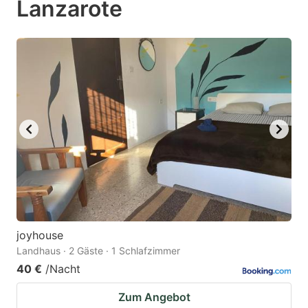
Lanzarote
mark
mark
key
key
to
to
get
get
the
the
keyboard
keyboard
shortcuts
shortcuts
for
for
changing
changing
dates.
dates.
joyhouse
Landhaus · 2 Gäste · 1 Schlafzimmer
40 €
/Nacht
Zum Angebot