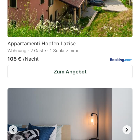
to
to
get
get
the
the
keyboard
keyboard
Appartamenti Hopfen Lazise
shortcuts
shortcuts
Wohnung · 2 Gäste · 1 Schlafzimmer
for
for
105 €
/Nacht
changing
changing
Zum Angebot
dates.
dates.