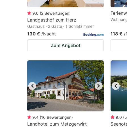
Ferien
9.0
(
2
Bewertungen
)
Landgasthof zum Herz
Wohnung 
Gasthaus · 2 Gäste · 1 Schlafzimmer
130 €
/Nacht
118 €
/
Zum Angebot
9.4
(
16
Bewertungen
)
9.0
(
5
Landhotel zum Metzgerwirt
Seehot