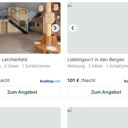
estion
ark
ey
t
e
eyboard
 Lerchenfeld
Lieblingsort in den Bergen
· 2 Gäste · 1 Schlafzimmer
Wohnung · 2 Gäste · 1 Schlafzi
ortcuts
r
acht
101 €
/Nacht
hanging
Zum Angebot
Zum Angebot
tes.