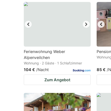
question
qu
mark
m
key
k
to
to
get
ge
the
th
keyboard
k
Ferienwohnung Weber
Pension
Alpenveilchen
Wohnung 
shortcuts
sh
Wohnung · 2 Gäste · 1 Schlafzimmer
for
fo
104 €
/Nacht
85 €
/N
changing
c
Zum Angebot
dates.
da