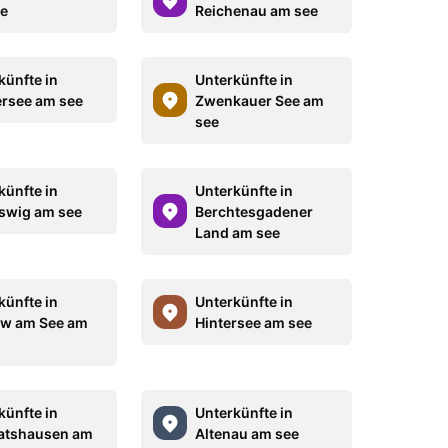
e
Reichenau am see
künfte in
Unterkünfte in
ersee am see
Zwenkauer See am
see
künfte in
Unterkünfte in
swig am see
Berchtesgadener
Land am see
künfte in
Unterkünfte in
w am See am
Hintersee am see
künfte in
Unterkünfte in
atshausen am
Altenau am see