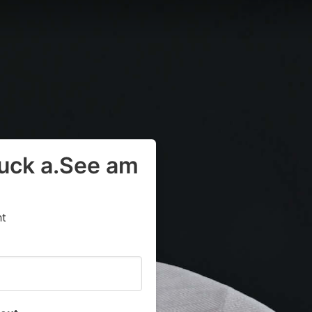
ruck a.See am
ht