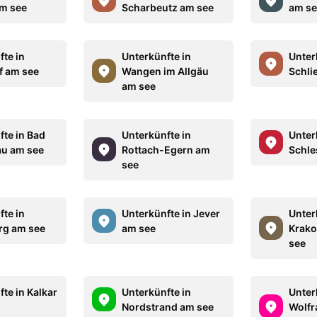
m see
Scharbeutz am see
am se
fte in
Unterkünfte in
Unter
f am see
Wangen im Allgäu
Schli
am see
fte in Bad
Unterkünfte in
Unter
u am see
Rottach-Egern am
Schle
see
fte in
Unterkünfte in Jever
Unter
rg am see
am see
Krako
see
te in Kalkar
Unterkünfte in
Unter
Nordstrand am see
Wolfr