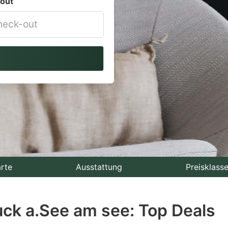
out
vigate
ackward
teract
th
e
lendar
nd
lect
rte
Ausstattung
Preisklass
te.
uck a.See am see: Top Deals
ess
e