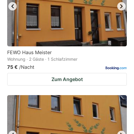
to
to
get
get
the
the
keyboard
keyboard
shortcuts
shortcuts
for
for
FEWO Haus Meister
Wohnung · 2 Gäste · 1 Schlafzimmer
changing
changing
75 €
/Nacht
dates.
dates.
Zum Angebot