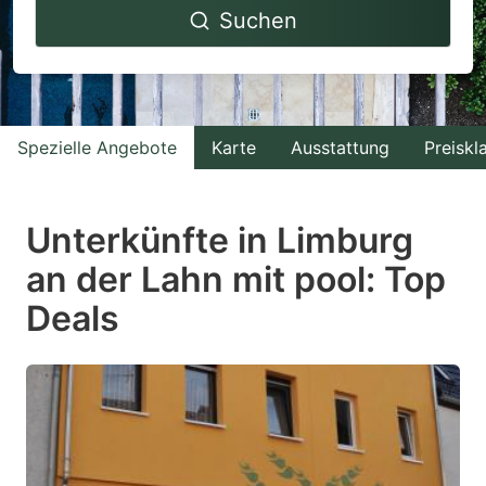
Suchen
forward
backward
to
to
interact
interact
with
with
Spezielle Angebote
Karte
Ausstattung
Preiskl
the
the
calendar
calendar
and
and
Unterkünfte in Limburg
select
select
an der Lahn mit pool: Top
a
a
Deals
date.
date.
Press
Press
the
the
question
question
mark
mark
key
key