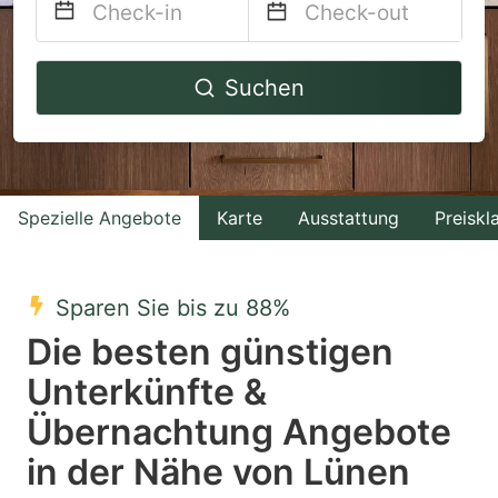
Navigate
Navigate
Suchen
forward
backward
to
to
interact
interact
with
with
Spezielle Angebote
Karte
Ausstattung
Preiskl
the
the
calendar
calendar
and
and
Sparen Sie bis zu 88%
select
select
Die besten günstigen
a
a
Unterkünfte &
date.
date.
Übernachtung Angebote
Press
Press
the
the
in der Nähe von Lünen
question
question