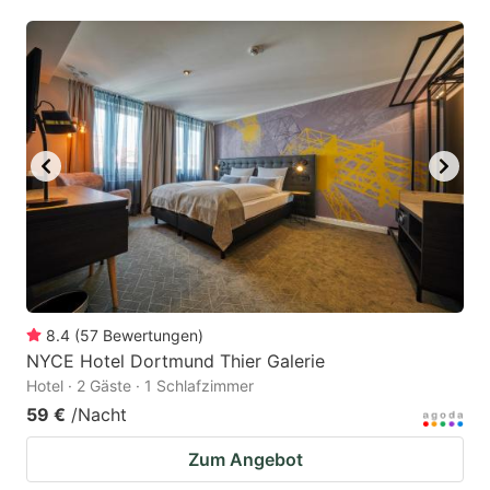
mark
mark
key
key
to
to
get
get
the
the
keyboard
keyboard
shortcuts
shortcuts
for
for
changing
changing
dates.
dates.
8.4
(
57
Bewertungen
)
NYCE Hotel Dortmund Thier Galerie
Hotel · 2 Gäste · 1 Schlafzimmer
59 €
/Nacht
Zum Angebot