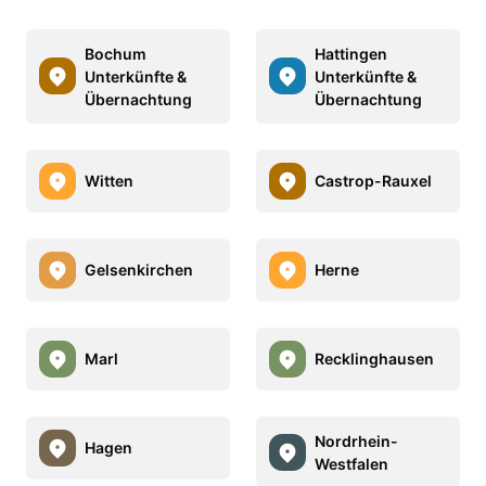
Bochum
Hattingen
Unterkünfte &
Unterkünfte &
Übernachtung
Übernachtung
Witten
Castrop-Rauxel
Gelsenkirchen
Herne
Marl
Recklinghausen
Nordrhein-
Hagen
Westfalen