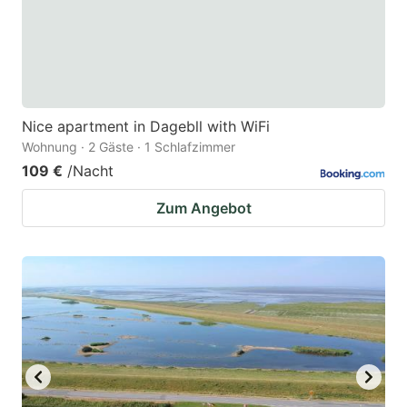
to
to
get
get
the
the
keyboard
keyboard
Nice apartment in Dagebll with WiFi
shortcuts
shortcuts
Wohnung · 2 Gäste · 1 Schlafzimmer
for
for
109 €
/Nacht
changing
changing
Zum Angebot
dates.
dates.