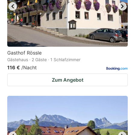
to
to
get
get
the
the
keyboard
keyboard
shortcuts
shortcuts
for
for
Gasthof Rössle
Gästehaus · 2 Gäste · 1 Schlafzimmer
changing
changing
116 €
/Nacht
dates.
dates.
Zum Angebot