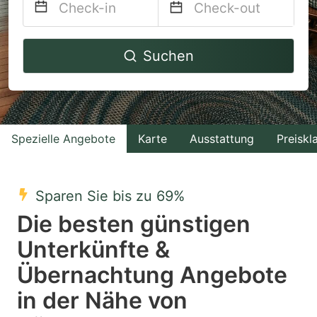
Navigate
Navigate
Suchen
forward
backward
to
to
interact
interact
with
with
Spezielle Angebote
Karte
Ausstattung
Preiskl
the
the
calendar
calendar
and
and
Sparen Sie bis zu 69%
select
select
Die besten günstigen
a
a
Unterkünfte &
date.
date.
Übernachtung Angebote
Press
Press
the
the
in der Nähe von
question
question