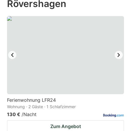
Rövershagen
mark
mark
key
key
to
to
get
get
the
the
keyboard
keyboard
shortcuts
shortcuts
for
for
changing
changing
dates.
dates.
Ferienwohnung LFR24
Wohnung · 2 Gäste · 1 Schlafzimmer
130 €
/Nacht
Zum Angebot