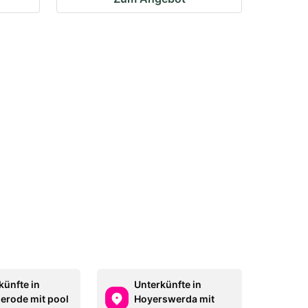
künfte in
Unterkünfte in
erode mit pool
Hoyerswerda mit