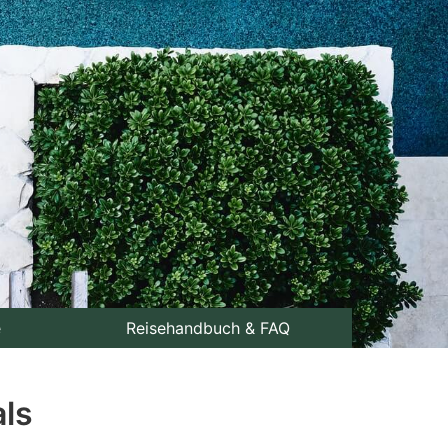
e
Reisehandbuch & FAQ
als