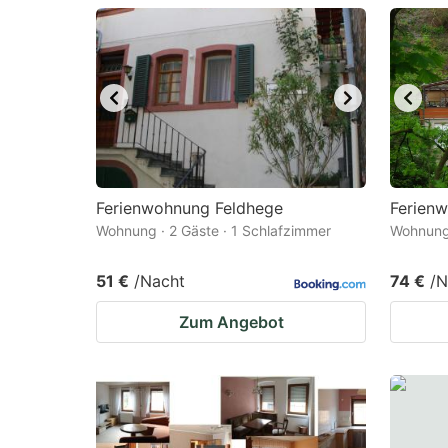
question
qu
mark
m
key
k
to
to
get
ge
the
th
keyboard
k
Ferienwohnung Feldhege
Ferien
Wohnung · 2 Gäste · 1 Schlafzimmer
Wohnung 
shortcuts
sh
for
fo
51 €
/Nacht
74 €
/N
changing
c
Zum Angebot
dates.
da