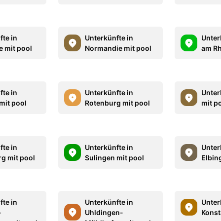
fte in
Unterkünfte in
Unter
e mit pool
Normandie mit pool
am Rh
fte in
Unterkünfte in
Unterk
mit pool
Rotenburg mit pool
mit p
fte in
Unterkünfte in
Unter
rg mit pool
Sulingen mit pool
Elbin
fte in
Unterkünfte in
Unter
-
Uhldingen-
Konst