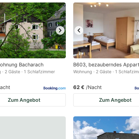
estion
ark
ey
t
e
eyboard
wohnung Bacharach
B603, bezauberndes Appar
· 2 Gäste · 1 Schlafzimmer
Wohnung · 2 Gäste · 1 Schlafzi
ortcuts
r
acht
62 €
/Nacht
hanging
Zum Angebot
Zum Angebot
tes.