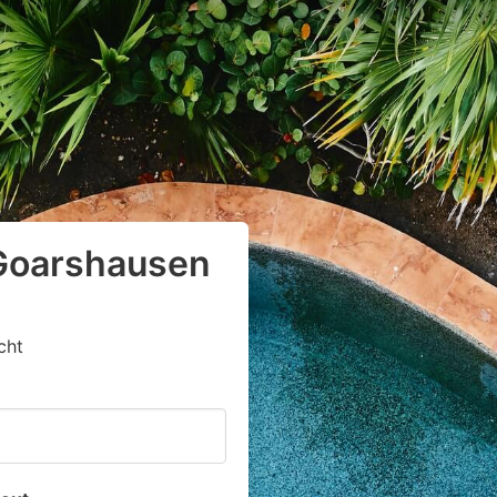
 Goarshausen
cht