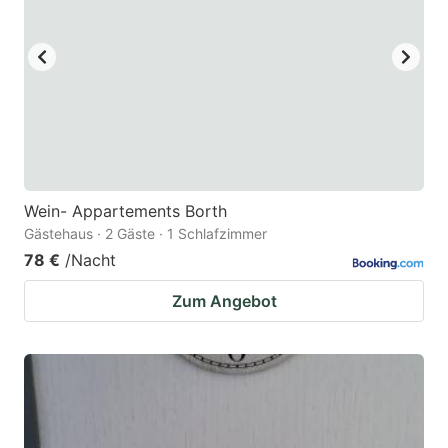
key
key
to
to
get
get
the
the
keyboard
keyboard
shortcuts
shortcuts
for
for
Wein- Appartements Borth
Gästehaus · 2 Gäste · 1 Schlafzimmer
changing
changing
78 €
/Nacht
dates.
dates.
Zum Angebot