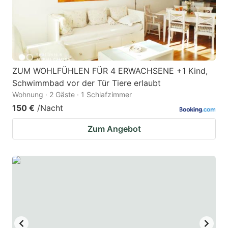
to
to
get
get
the
the
keyboard
keyboard
ZUM WOHLFÜHLEN FÜR 4 ERWACHSENE +1 Kind,
shortcuts
shortcuts
Schwimmbad vor der Tür Tiere erlaubt
for
for
Wohnung · 2 Gäste · 1 Schlafzimmer
changing
changing
150 €
/Nacht
dates.
dates.
Zum Angebot