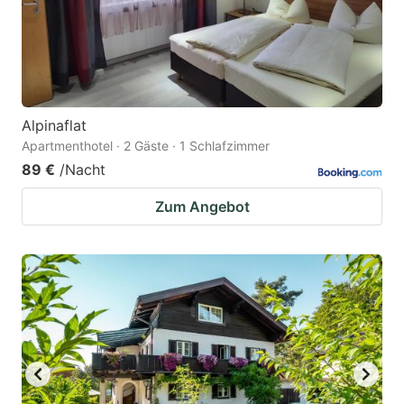
to
to
get
get
the
the
keyboard
keyboard
Alpinaflat
shortcuts
shortcuts
Apartmenthotel · 2 Gäste · 1 Schlafzimmer
for
for
89 €
/Nacht
changing
changing
Zum Angebot
dates.
dates.