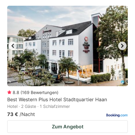
mark
mark
key
key
to
to
get
get
the
the
keyboard
keyboard
shortcuts
shortcuts
for
for
changing
changing
dates.
dates.
8.8
(
169
Bewertungen
)
Best Western Plus Hotel Stadtquartier Haan
Hotel · 2 Gäste · 1 Schlafzimmer
73 €
/Nacht
Zum Angebot