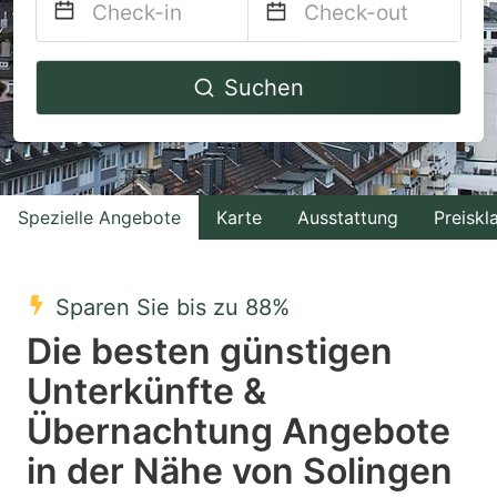
Navigate
Navigate
Suchen
forward
backward
to
to
interact
interact
with
with
Spezielle Angebote
Karte
Ausstattung
Preiskl
the
the
calendar
calendar
and
and
Sparen Sie bis zu 88%
select
select
Die besten günstigen
a
a
Unterkünfte &
date.
date.
Übernachtung Angebote
Press
Press
the
the
in der Nähe von Solingen
question
question