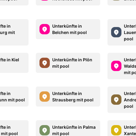
fte in
Unterkünfte in
Unter
urg mit
Belchen mit pool
Lauen
pool
te in Kiel
Unterkünfte in Plön
Unter
mit pool
Walds
mit p
fte in
Unterkünfte in
Unter
nn mit pool
Strausberg mit pool
Andre
pool
fte in
Unterkünfte in Palma
Unter
 mit pool
mit pool
Xante