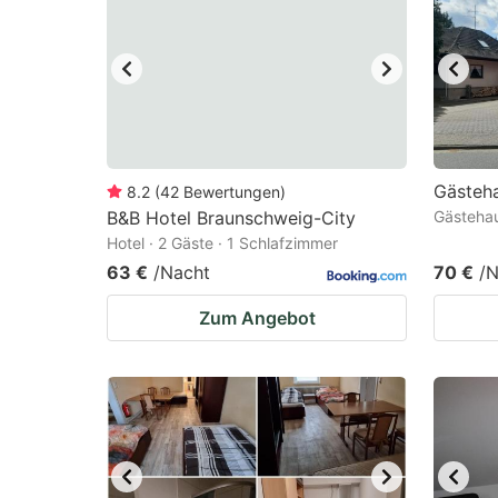
mark
m
key
k
to
to
get
ge
the
th
keyboard
k
Gästeh
8.2
(
42
Bewertungen
)
B&B Hotel Braunschweig-City
Gästehau
shortcuts
sh
Hotel · 2 Gäste · 1 Schlafzimmer
for
fo
63 €
/Nacht
70 €
/N
changing
c
Zum Angebot
dates.
da