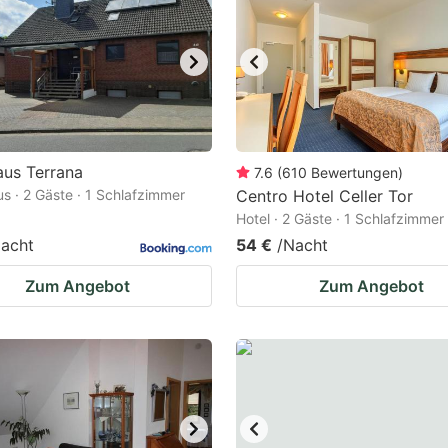
ark
ey
t
e
eyboard
aus Terrana
7.6
(
610
Bewertungen
)
s · 2 Gäste · 1 Schlafzimmer
Centro Hotel Celler Tor
ortcuts
Hotel · 2 Gäste · 1 Schlafzimmer
r
acht
54 €
/Nacht
hanging
Zum Angebot
Zum Angebot
tes.