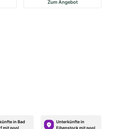
Zum Angebot
künfte in Bad
Unterkünfte in
f mit pool
Eibenstock mit pool