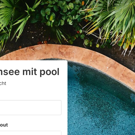
msee mit pool
cht
out