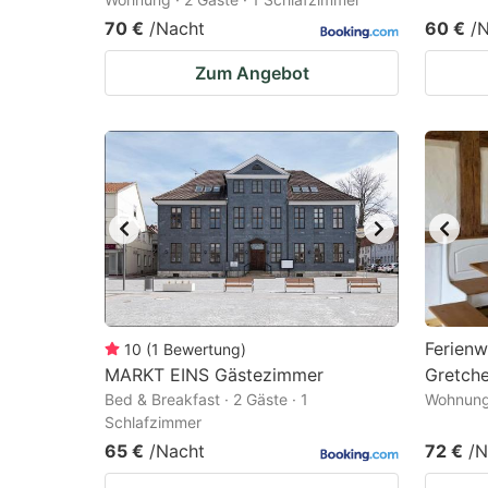
70 €
/Nacht
60 €
/
Zum Angebot
Ferien
10
(
1
Bewertung
)
MARKT EINS Gästezimmer
Gretch
Bed & Breakfast · 2 Gäste · 1
Wohnung 
Schlafzimmer
65 €
/Nacht
72 €
/N