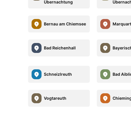
Übernachtung
Übernac
Bernau am Chiemsee
Marquart
Bad Reichenhall
Bayerisc
Schneizlreuth
Bad Aibl
Vogtareuth
Chiemin