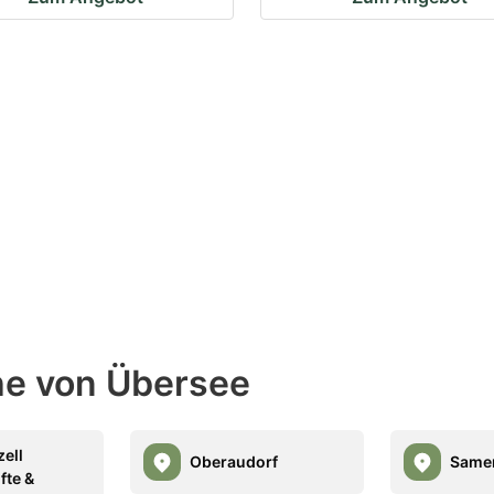
ähe von Übersee
zell
Oberaudorf
Same
fte &