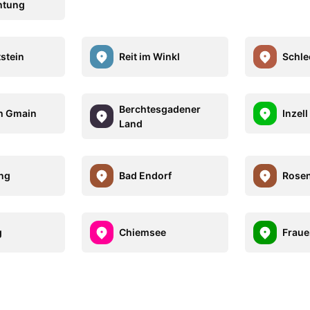
htung
stein
Reit im Winkl
Schle
Berchtesgadener
h Gmain
Inzell
Land
ing
Bad Endorf
Rose
g
Chiemsee
Frau