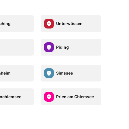
ching
Unterwössen
Piding
nheim
Simssee
enchiemsee
Prien am Chiemsee