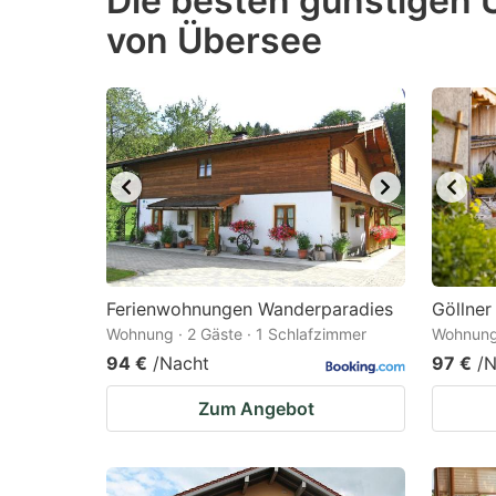
Die besten günstigen 
von Übersee
question
qu
mark
m
key
k
to
to
get
ge
the
th
keyboard
k
shortcuts
sh
for
fo
Ferienwohnungen Wanderparadies
Göllner
changing
c
Wohnung · 2 Gäste · 1 Schlafzimmer
Wohnung 
dates.
da
94 €
/Nacht
97 €
/N
Zum Angebot