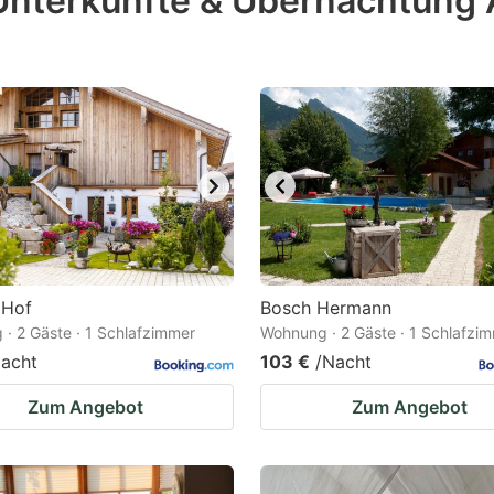
Unterkünfte & Übernachtung 
estion
ark
ey
t
e
eyboard
ortcuts
r
 Hof
Bosch Hermann
hanging
· 2 Gäste · 1 Schlafzimmer
Wohnung · 2 Gäste · 1 Schlafzi
tes.
acht
103 €
/Nacht
Zum Angebot
Zum Angebot