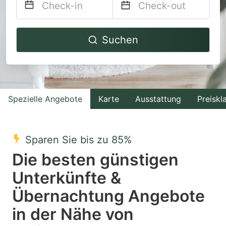
Navigate
Navigate
Suchen
forward
backward
to
to
interact
interact
with
with
Spezielle Angebote
Karte
Ausstattung
Preiskl
the
the
calendar
calendar
and
and
Sparen Sie bis zu 85%
select
select
Die besten günstigen
a
a
Unterkünfte &
date.
date.
Übernachtung Angebote
Press
Press
the
the
in der Nähe von
question
question