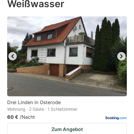
Weißwasser
mark
mark
key
key
to
to
get
get
the
the
keyboard
keyboard
shortcuts
shortcuts
for
for
changing
changing
dates.
dates.
Drei Linden in Osterode
Wohnung · 2 Gäste · 1 Schlafzimmer
60 €
/Nacht
Zum Angebot