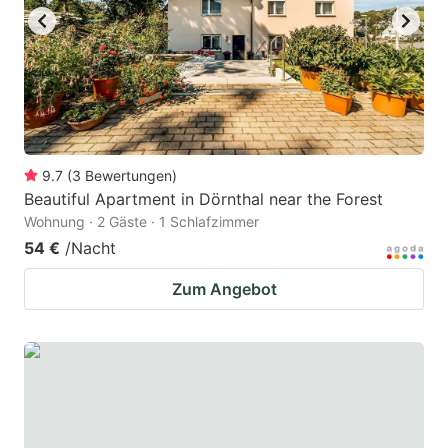
to
to
get
get
the
the
keyboard
keyboard
shortcuts
shortcuts
for
for
9.7
(
3
Bewertungen
)
Beautiful Apartment in Dörnthal near the Forest
changing
changing
Wohnung · 2 Gäste · 1 Schlafzimmer
dates.
dates.
54 €
/Nacht
Zum Angebot