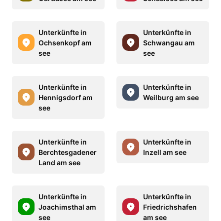
Unterkünfte in
Unterkünfte in
Ochsenkopf am
Schwangau am
see
see
Unterkünfte in
Unterkünfte in
Hennigsdorf am
Weilburg am see
see
Unterkünfte in
Unterkünfte in
Berchtesgadener
Inzell am see
Land am see
Unterkünfte in
Unterkünfte in
Joachimsthal am
Friedrichshafen
see
am see