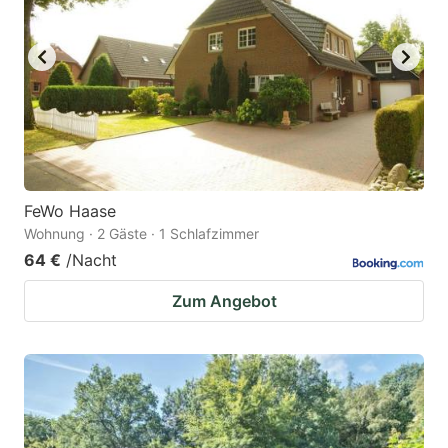
key
key
to
to
get
get
the
the
keyboard
keyboard
shortcuts
shortcuts
for
for
FeWo Haase
Wohnung · 2 Gäste · 1 Schlafzimmer
changing
changing
64 €
/Nacht
dates.
dates.
Zum Angebot