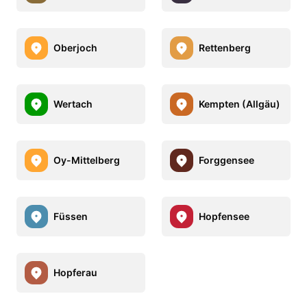
Oberjoch
Rettenberg
Wertach
Kempten (Allgäu)
Oy-Mittelberg
Forggensee
Füssen
Hopfensee
Hopferau