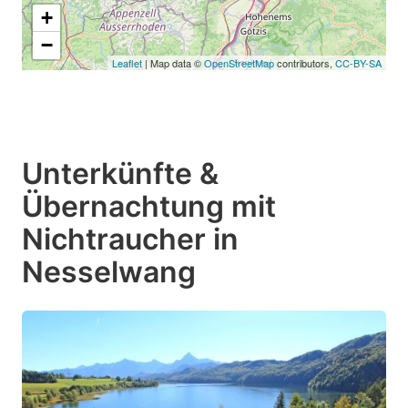
+
−
Leaflet
| Map data ©
OpenStreetMap
contributors,
CC-BY-SA
Unterkünfte &
Übernachtung mit
Nichtraucher in
Nesselwang