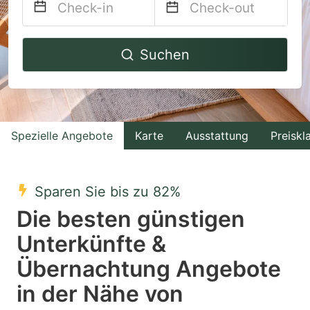
Navigate
Navigate
Suchen
forward
backward
to
to
interact
interact
with
with
Spezielle Angebote
Karte
Ausstattung
Preiskl
the
the
calendar
calendar
and
and
Sparen Sie bis zu 82%
select
select
Die besten günstigen
a
a
Unterkünfte &
date.
date.
Übernachtung Angebote
Press
Press
the
the
in der Nähe von
question
question