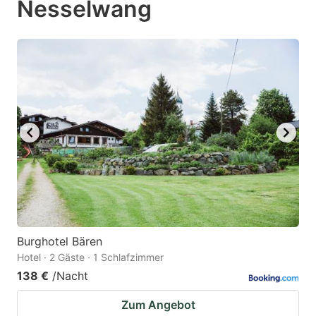
Nesselwang
mark
mark
key
key
to
to
get
get
the
the
keyboard
keyboard
shortcuts
shortcuts
for
for
changing
changing
dates.
dates.
Burghotel Bären
Hotel · 2 Gäste · 1 Schlafzimmer
138 €
/Nacht
Zum Angebot