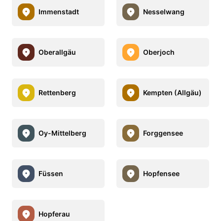
Immenstadt
Nesselwang
Oberallgäu
Oberjoch
Rettenberg
Kempten (Allgäu)
Oy-Mittelberg
Forggensee
Füssen
Hopfensee
Hopferau