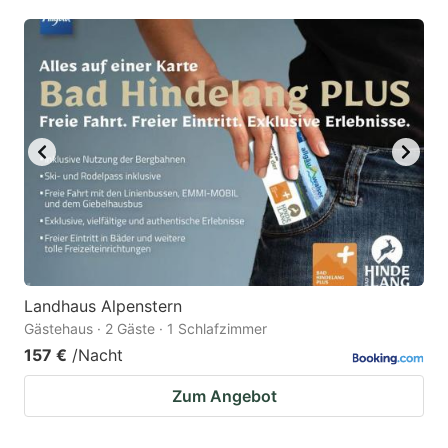
mark
mark
key
key
to
to
get
get
the
the
keyboard
keyboard
shortcuts
shortcuts
for
for
changing
changing
dates.
dates.
Landhaus Alpenstern
Gästehaus · 2 Gäste · 1 Schlafzimmer
157 €
/Nacht
Zum Angebot