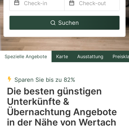
Navigate
Navigate
Suchen
forward
backward
to
to
interact
interact
with
with
Spezielle Angebote
Karte
Ausstattung
Preiskl
the
the
calendar
calendar
and
and
Sparen Sie bis zu 82%
select
select
Die besten günstigen
a
a
Unterkünfte &
date.
date.
Übernachtung Angebote
Press
Press
the
the
in der Nähe von Wertach
question
question