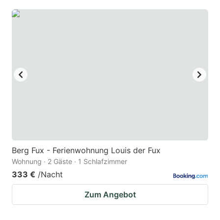
mark
mark
key
key
to
to
get
get
the
the
keyboard
keyboard
shortcuts
shortcuts
for
for
changing
changing
dates.
dates.
Berg Fux - Ferienwohnung Louis der Fux
Wohnung · 2 Gäste · 1 Schlafzimmer
333 €
/Nacht
Zum Angebot