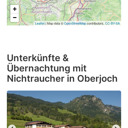
+
−
Leaflet
| Map data ©
OpenStreetMap
contributors,
CC-BY-SA
Unterkünfte &
Übernachtung mit
Nichtraucher in Oberjoch