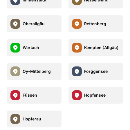
Oberallgäu
Rettenberg
Wertach
Kempten (Allgäu)
Oy-Mittelberg
Forggensee
Füssen
Hopfensee
Hopferau