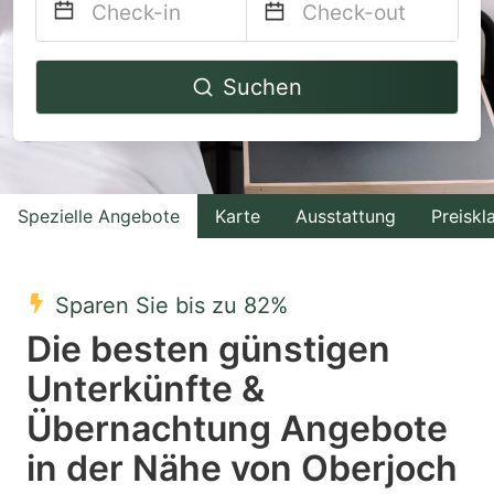
Navigate
Navigate
Suchen
forward
backward
to
to
interact
interact
with
with
Spezielle Angebote
Karte
Ausstattung
Preiskl
the
the
calendar
calendar
and
and
Sparen Sie bis zu 82%
select
select
Die besten günstigen
a
a
Unterkünfte &
date.
date.
Übernachtung Angebote
Press
Press
the
the
in der Nähe von Oberjoch
question
question